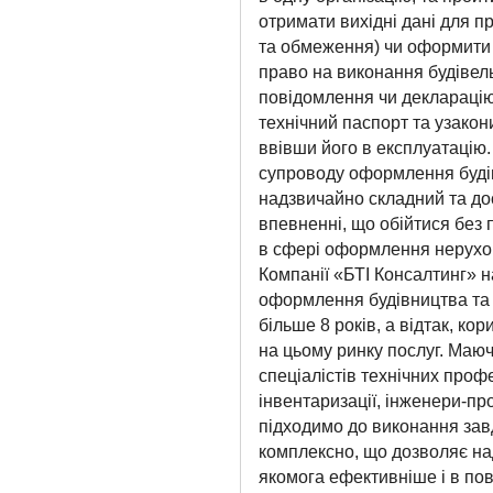
отримати вихідні дані для п
та обмеження) чи оформити 
право на виконання будівел
повідомлення чи декларацію
технічний паспорт та узако
ввівши його в експлуатацію
супроводу оформлення будів
надзвичайно складний та дос
впевненні, що обійтися без 
в сфері оформлення нерухом
Компанії «БТІ Консалтинг» н
оформлення будівництва та 
більше 8 років, а відтак, ко
на цьому ринку послуг. Маюч
спеціалістів технічних профе
інвентаризації, інженери-пр
підходимо до виконання зав
комплексно, що дозволяє на
якомога ефективніше і в пов