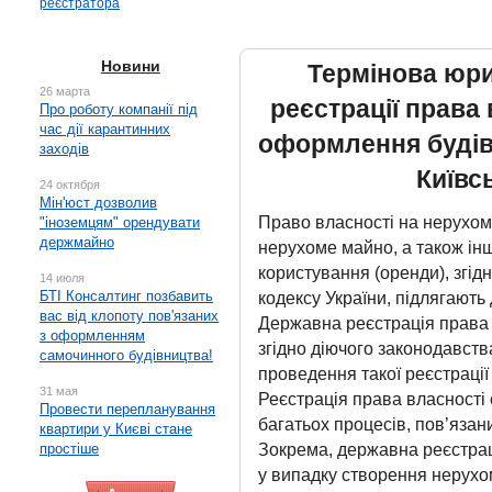
реєстратора
Новини
Термінова юри
26 марта
реєстрації права 
Про роботу компанії під
час дії карантинних
оформлення будівн
заходів
Київсь
24 октября
Мін'юст дозволив
Право власності на нерухом
"іноземцям" орендувати
держмайно
нерухоме майно, а також інш
користування (оренди), згідн
14 июля
БТІ Консалтинг позбавить
кодексу України, підлягають 
вас від клопоту пов'язаних
Державна реєстрація права 
з оформленням
згідно діючого законодавств
самочинного будівництва!
проведення такої реєстрації
31 мая
Реєстрація права власності
Провести перепланування
багатьох процесів, пов’яза
квартири у Києві стане
Зокрема, державна реєстрац
простіше
у випадку створення нерухо