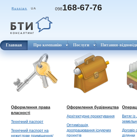
168-67-76
098
Russian
UA
Главная
Про компанію
Послуги
Питання-відповід
Оформлення права
Оформлення будівництва
Операц
власності
Архітектурне проектування
Витяг із
земельн
Технічний паспорт
Оптимізація,
доопрацювання існуючих
Договір
Технічний паспорт на
проектів
ділянки
нежитлове приміщення/