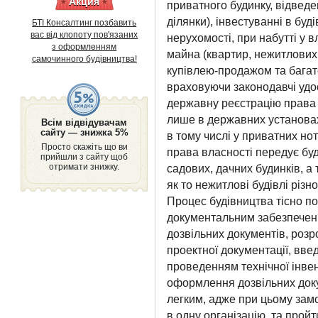
Акция
приватного будинку, відведе
ділянки), інвестуванні в буд
БТІ Консалтинг позбавить
вас від клопоту пов'язаних
нерухомості, при набутті у в
з оформленням
майна (квартир, нежитлових 
самочинного будівництва!
купівлею-продажом та багато
враховуючи законодавчі удо
державну реєстрацію права 
лише в державних установах,
Всім відвідувачам
сайту — знижка 5%
в тому числі у приватних нот
Просто скажіть що ви
права власності передує буд
прийшли з сайту щоб
отримати знижку.
садових, дачних будинків, а
як то нежитлові будівлі різ
Процес будівництва тісно по
документальним забезпечен
дозвільних документів, розр
проектної документації, вве
проведенням технічної інвен
оформлення дозвільних доку
легким, адже при цьому зам
в одну організацію, та прой