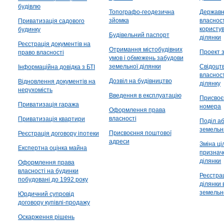
будівлю
Топографо-геодезична
Державн
зйомка
власност
Приватизація садового
користу
будинку
Будівельний паспорт
ділянки
Реєстрація документів на
Отримання містобудівних
Проект 
право власності
умов і обмежень забудови
земельної ділянки
Cвідоцт
Інформаційна довідка з БТІ
власнос
Дозвіл на будівництво
Відновлення документів на
ділянку
нерухомість
Введення в експлуатацію
Присвоє
Приватизація гаража
номера
Оформлення права
власності
Приватизація квартири
Поділ а
земельн
Присвоєння поштової
Реєстрація договору іпотеки
адреси
Зміна ці
Експертна оцінка майна
признач
ділянки
Оформлення права
власності на будинки
Реєстра
побудовані до 1992 року
ділянки
земельн
Юрдичний супровід
договору купівлі-продажу
Оскарження рішень