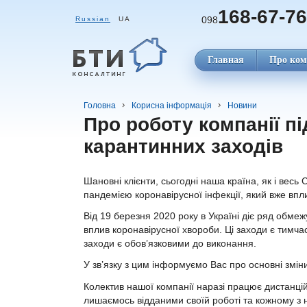
168-67-76
098
Russian
UA
Главная
Про ком
Головна
Корисна інформація
Новини
Про роботу компанії під
карантинних заходів
Шановні клієнти, сьогодні наша країна, як і весь 
пандемією коронавірусної інфекції, який вже впл
Від 19 березня 2020 року в Україні діє ряд обме
вплив коронавірусної хвороби. Ці заходи є тимчасо
заходи є обов’язковими до виконання.
У зв’язку з цим інформуємо Вас про основні змін
Колектив нашої компанії наразі працює дистанцій
лишаємось відданими своїй роботі та кожному з на