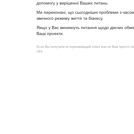
допомогу у вирішенні Ваших питань.
Ми переконані, що сьогоднішні проблеми з часом
звичного режиму життя та бізнесу.
Якщо у Вас виникнуть питання щодо діючих обмеже
Ваші проекти.
Если Вы получили исчерпывающий ответ или он Вам просто по
Like.