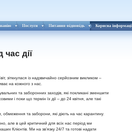
панію
Послуги
Питання-відповідь
Корисна інформаці
 час дії
Світ, зіткнулася із надзвичайно серйозним викликом –
иває на кожного з нас.
жувальних та заборонних заходів, які покликані зменшити
вими і поки що термін їх дії – до 24 квітня, але такі
и, обмеження та заборони, які діють на час карантину.
но, але в цей критичний для всіх нас період ми
ших Клієнтів. Ми на зв’язку 24/7 та готові надати