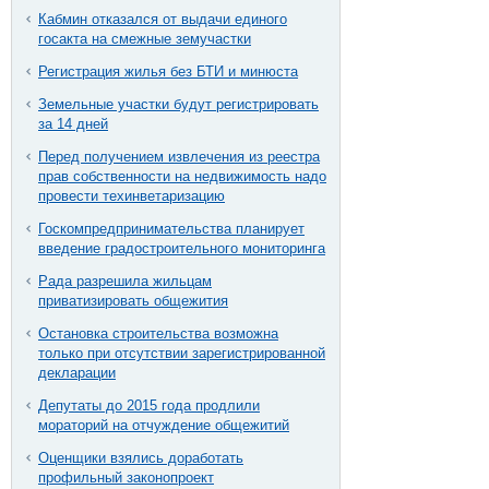
Кабмин отказался от выдачи единого
госакта на смежные земучастки
Регистрация жилья без БТИ и минюста
Земельные участки будут регистрировать
за 14 дней
Перед получением извлечения из реестра
прав собственности на недвижимость надо
провести техинветаризацию
Госкомпредпринимательства планирует
введение градостроительного мониторинга
Рада разрешила жильцам
приватизировать общежития
Остановка строительства возможна
только при отсутствии зарегистрированной
декларации
Депутаты до 2015 года продлили
мораторий на отчуждение общежитий
Оценщики взялись доработать
профильный законопроект