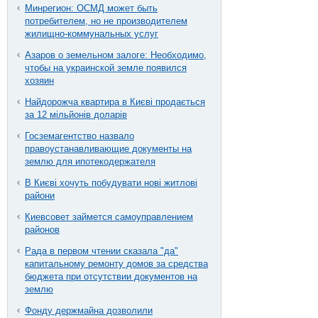
Минрегион: ОСМД может быть
потребителем, но не производителем
жилищно-коммунальных услуг
Азаров о земельном залоге: Необходимо,
чтобы на украинской земле появился
хозяин
Найдорожча квартира в Києві продається
за 12 мільйонів доларів
Госземагентство назвало
правоустанавливающие документы на
землю для ипотекодержателя
В Києві хочуть побудувати нові житлові
райони
Киевсовет займется самоуправлением
районов
Рада в первом чтении сказала "да"
капитальному ремонту домов за средства
бюджета при отсутствии документов на
землю
Фонду держмайна дозволили