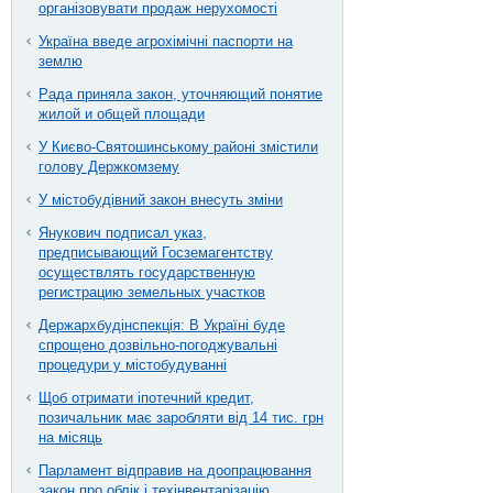
організовувати продаж нерухомості
Україна введе агрохімічні паспорти на
землю
Рада приняла закон, уточняющий понятие
жилой и общей площади
У Києво-Святошинському районі змістили
голову Держкомзему
У містобудівний закон внесуть зміни
Янукович подписал указ,
предписывающий Госземагентству
осуществлять государственную
регистрацию земельных участков
Держархбудінспекція: В Україні буде
спрощено дозвільно-погоджувальні
процедури у містобудуванні
Щоб отримати іпотечний кредит,
позичальник має заробляти від 14 тис. грн
на місяць
Парламент відправив на доопрацювання
закон про облік і техінвентарізацію