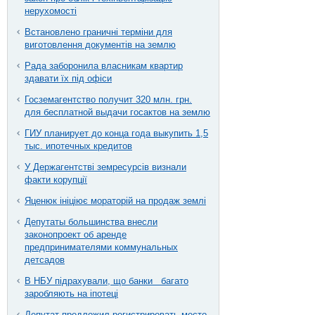
нерухомості
Встановлено граничні терміни для
виготовлення документів на землю
Рада заборонила власникам квартир
здавати їх під офіси
Госземагентство получит 320 млн. грн.
для бесплатной выдачи госактов на землю
ГИУ планирует до конца года выкупить 1,5
тыс. ипотечных кредитов
У Держагентстві земресурсів визнали
факти корупції
Яценюк ініціює мораторій на продаж землі
Депутаты большинства внесли
законопроект об аренде
предпринимателями коммунальных
детсадов
В НБУ підрахували, що банки багато
заробляють на іпотеці
Депутат предложил регистрировать место