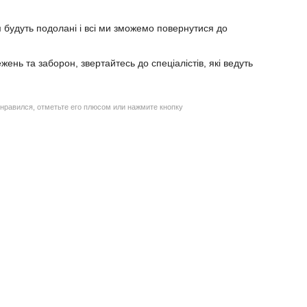
 будуть подолані і всі ми зможемо повернутися до
нь та заборон, звертайтесь до спеціалістів, які ведуть
нравился, отметьте его плюсом или нажмите кнопку