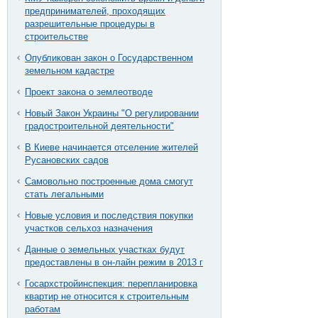
предпринимателей, проходящих
разрешительные процедуры в
строительстве
Опубликован закон о Государственном
земельном кадастре
Проект закона о землеотводе
Новый Закон Украины "О регулировании
градостроительной деятельности"
В Киеве начинается отселение жителей
Русановских садов
Самовольно построенные дома смогут
стать легальными
Новые условия и последствия покупки
участков сельхоз назначения
Данные о земельных участках будут
предоставлены в он-лайн режим в 2013 г
Госархстройинспекция: перепланировка
квартир не относится к строительным
работам