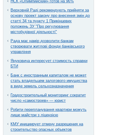
НСК «Олимпийский» готов на 96%
Верховній Раді рекомендують прийняти за
основу проект закону про внесення змін до
статті 34 та пункту 1 Прикінцевих
положень ЗУ "Про регулювання
містобудівної діяльності"
Рада має намір дозволити банкам
створювати житлові фонди банківського
управління
Януковича интересует стоимость справки
БТИ
Банк с иностранным капиталом не может
стать владельцем залогового имущества
в виде земель сельхозназначения
Градостроительный мониторинг сократит
число «самостроев» — юрист
Робити перепланування квартири можуть
лише майстри з ліцензією
КМУ инициирует отмену разрешения на
строительство опасных объектов