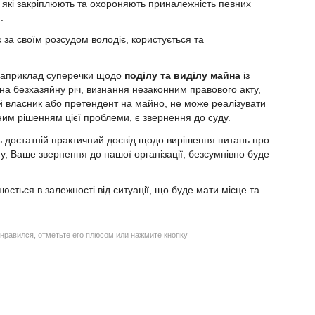
, які закріплюють та охороняють приналежність певних
.
 за своїм розсудом володіє, користується та
 (наприклад суперечки щодо
поділу та виділу майна
із
на безхазяйну річ, визнання незаконним правового акту,
й власник або претендент на майно, не може реалізувати
диним рішенням цієї проблеми, є звернення до суду.
ь достатній практичний досвід щодо вирішення питань про
у, Ваше звернення до нашої організації, безсумнівно буде
нюється в залежності від ситуації, що буде мати місце та
нравился, отметьте его плюсом или нажмите кнопку