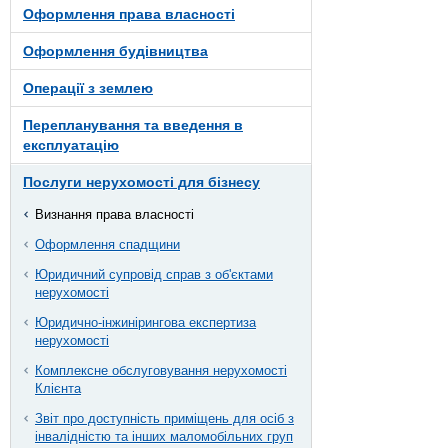
Оформлення права власності
Оформлення будівництва
Операції з землею
Перепланування та введення в
експлуатацію
Послуги нерухомості для бізнесу
Визнання права власності
Оформлення спадщини
Юридичний супровід справ з об'єктами
нерухомості
Юридично-інжинірингова експертиза
нерухомості
Комплексне обслуговування нерухомості
Клієнта
Звіт про доступність приміщень для осіб з
інвалідністю та інших маломобільних груп