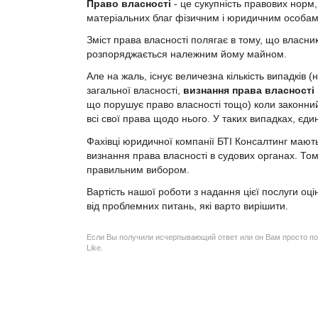
Право власності
- це сукупність правових норм
матеріальних благ фізичним і юридичним особам
Зміст права власності полягає в тому, що власник
розпоряджається належним йому майном.
Але на жаль, існує величезна кількість випадків
загальної власності,
визнання права власності
що порушує право власності тощо) коли законни
всі свої права щодо нього. У таких випадках, є
Фахівці юридичної компанії БТІ Консалтинг мают
визнання права власності в судових органах. Том
правильним вибором.
Вартість нашої роботи з надання цієї послуги оці
від проблемних питань, які варто вирішити.
Если Вы получили исчерпывающий ответ или он Вам просто по
Like.