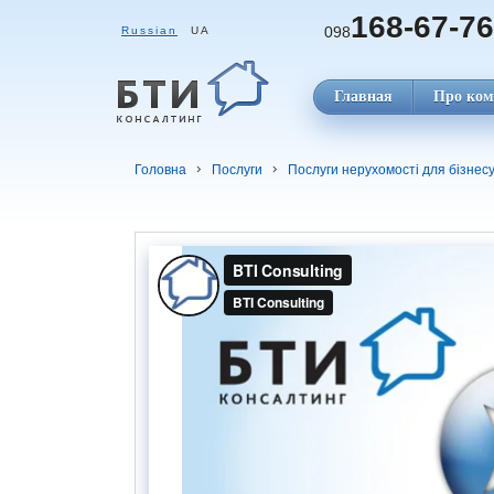
168-67-76
098
Russian
UA
Главная
Про ком
Головна
Послуги
Послуги нерухомості для бізнес