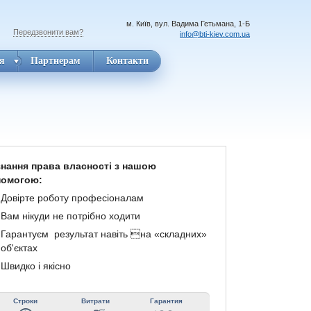
м. Київ, вул. Вадима Гетьмана, 1-Б
Передзвонити вам?
info@bti-kiev.com.ua
я
Партнерам
Контакти
нання права власності з нашою
помогою:
Довірте роботу професіоналам
Вам нікуди не потрібно ходити
Гарантуєм результат навіть на «складних»
об'єктах
Швидко і якісно
Строки
Витрати
Гарантия