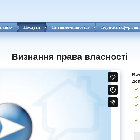
панію
Послуги
Питання-відповідь
Корисна інформаці
у
Визнання права власності
Виз
до