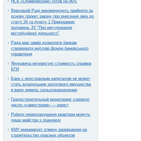
НСК «Олимпийский» готов на 96%
Верховній Раді рекомендують прийняти за
основу проект закону про внесення змін до
статті 34 та пункту 1 Прикінцевих
положень ЗУ "Про регулювання
містобудівної діяльності"
Рада має намір дозволити банкам
створювати житлові фонди банківського
управління
Януковича интересует стоимость справки
БТИ
Банк с иностранным капиталом не может
стать владельцем залогового имущества
в виде земель сельхозназначения
Градостроительный мониторинг сократит
число «самостроев» — юрист
Робити перепланування квартири можуть
лише майстри з ліцензією
КМУ инициирует отмену разрешения на
строительство опасных объектов