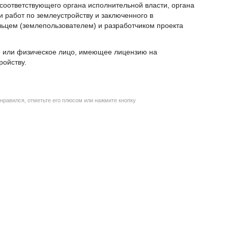
соответствующего органа исполнительной власти, органа
 работ по землеустройству и заключенного в
льцем (землепользователем) и разработчиком проекта
е или физическое лицо, имеющее лицензию на
ройству.
нравился, отметьте его плюсом или нажмите кнопку