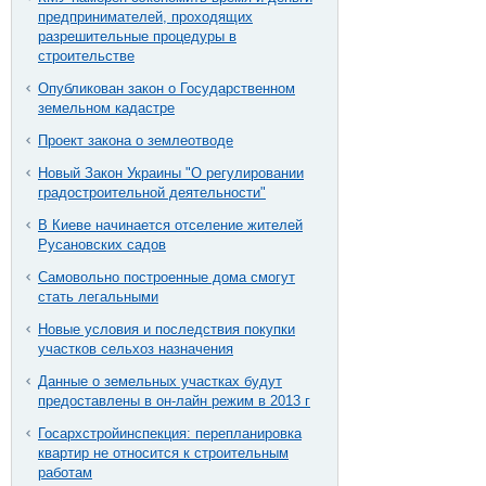
предпринимателей, проходящих
разрешительные процедуры в
строительстве
Опубликован закон о Государственном
земельном кадастре
Проект закона о землеотводе
Новый Закон Украины "О регулировании
градостроительной деятельности"
В Киеве начинается отселение жителей
Русановских садов
Самовольно построенные дома смогут
стать легальными
Новые условия и последствия покупки
участков сельхоз назначения
Данные о земельных участках будут
предоставлены в он-лайн режим в 2013 г
Госархстройинспекция: перепланировка
квартир не относится к строительным
работам