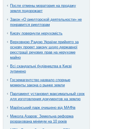
После отмены моратория на продажу
земля подорожает
Закон «О риелторской деятельности» не
понравится риелторам
Києву повернули нерухомість
Верховною Радою України прийнято за
основу проект закону щодо державної
реєстрації речових прав на нерухоме
майно
Всі скандальні будівництва в Києві
зупинено
Госземагентство назвало спорные
моменты закона о рынке земли
Парламент установил максимальный срок
для изготовления документов на землю
Маріїнський парк очищено від МАФів
Микола Азаров: Земельна реформа
розрахована мінімум на 10 років