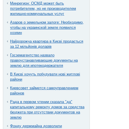
Минрегион: ОСМД может быть
потребителем, но не производителем
жилищно-коммунальных услуг
Азаров о земельном залоге: Необходимо,
чтобы на украинской земле появился
хозяин
Найдорожча квартира в Києві продається
за 12 мільйонів доларів
Госземагентство назвало
правоустанавливающие документы на
землю для ипотекодержателя
В Києві хочуть побудувати нові житлові
райони
Киевсовет займется самоуправлением
районов
Рада в первом чтении сказала "да"
капитальному ремонту домов за средства
бюджета при отсутствии документов на
землю
Фонду держмайна дозволили