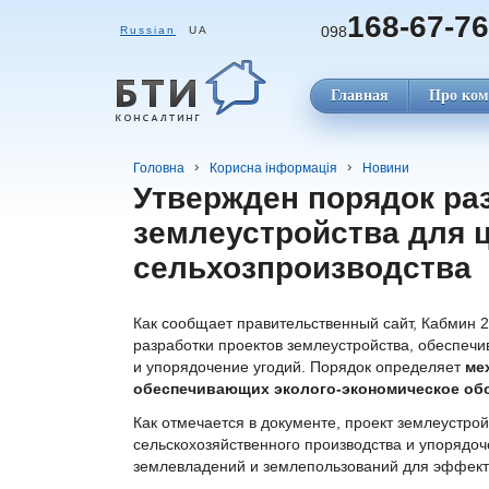
168-67-76
098
Russian
UA
Главная
Про ком
Головна
Корисна інформація
Новини
Утвержден порядок ра
землеустройства для 
сельхозпроизводства
Как сообщает правительственный сайт, Кабмин 
разработки проектов землеустройства, обеспеч
и упорядочение угодий. Порядок определяет
ме
обеспечивающих эколого-экономическое обо
Как отмечается в документе, проект землеустро
сельскохозяйственного производства и упорядоч
землевладений и землепользований для эффекти