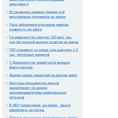
нерухомості
Встановлено граничні терміни для
виготовлення документів на землю
Рада заборонила власникам квартир
здавати їх під офіси
Госземагентство получит 320 млн. грн.
для бесплатной выдачи госактов на землю
ГИУ планирует до конца года выкупить 1,5
тыс. ипотечных кредитов
У Держагентстві земресурсів визнали
факти корупції
Яценюк ініціює мораторій на продаж землі
Депутаты большинства внесли
законопроект об аренде
предпринимателями коммунальных
детсадов
В НБУ підрахували, що банки багато
заробляють на іпотеці
Депутат предложил регистрировать место