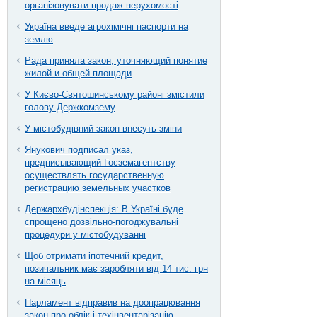
організовувати продаж нерухомості
Україна введе агрохімічні паспорти на
землю
Рада приняла закон, уточняющий понятие
жилой и общей площади
У Києво-Святошинському районі змістили
голову Держкомзему
У містобудівний закон внесуть зміни
Янукович подписал указ,
предписывающий Госземагентству
осуществлять государственную
регистрацию земельных участков
Держархбудінспекція: В Україні буде
спрощено дозвільно-погоджувальні
процедури у містобудуванні
Щоб отримати іпотечний кредит,
позичальник має заробляти від 14 тис. грн
на місяць
Парламент відправив на доопрацювання
закон про облік і техінвентарізацію