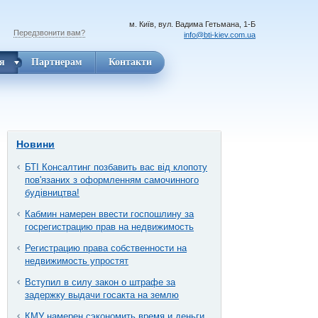
м. Київ, вул. Вадима Гетьмана, 1-Б
Передзвонити вам?
info@bti-kiev.com.ua
я
Партнерам
Контакти
Новини
БТІ Консалтинг позбавить вас від клопоту
пов'язаних з оформленням самочинного
будівництва!
Кабмин намерен ввести госпошлину за
госрегистрацию прав на недвижимость
Регистрацию права собственности на
недвижимость упростят
Вступил в силу закон о штрафе за
задержку выдачи госакта на землю
КМУ намерен сэкономить время и деньги