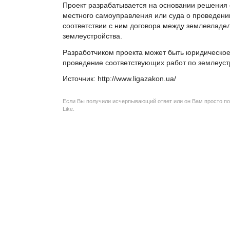
Проект разрабатывается на основании решения 
местного самоуправления или суда о проведении
соответствии с ним договора между землевладе
землеустройства.
Разработчиком проекта может быть юридическо
проведение соответствующих работ по землеуст
Источник: http://www.ligazakon.ua/
Если Вы получили исчерпывающий ответ или он Вам просто по
Like.