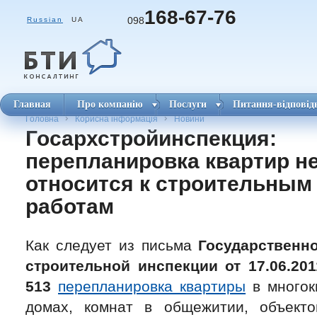
168-67-76
098
Russian
UA
Главная
Про компанію
Послуги
Питання-відповід
Головна
Корисна інформація
Новини
Госархстройинспекция:
перепланировка квартир н
относится к строительным
работам
Как следует из письма
Государственно
строительной инспекции от 17.06.20
513
перепланировка квартиры
в многок
домах, комнат в общежитии, объекто