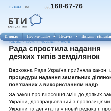
168-67-76
098
Russian
UA
Главная
Про компанію
Послуги
Питання-відповід
Головна
Корисна інформація
Новини
Рада спростила надання
деяких типів земділянок
Верховна Рада Україна прийняла закон,
процедури надання земельних ділянок
пов'язаних з використанням надр
.
За закон про внесення змін до деяких за
України, доопрацьований з пропозиціям
України та депутатів у новій редакції, п