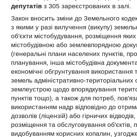
депутатів
з 305 зареєстрованих в залі.
Закон вносить зміни до Земельного кодек
з якими у разі вилучення (викупу) земель
об'єкти містобудування, розміщення яки
містобудівною або землевпорядною док
(генеральні плани населених пунктів, пр
планування, інша містобудівна документац
економічні обгрунтування використання 
земель адміністративно-територіальних 
землеустрою щодо впорядкування терит
пунктів тощо), а також для потреб, пов'яз
використанням надр відповідно до отрим
дозволів (ліцензій) або гірничих відводів,
розміщення та обслуговування об'єктів, п
видобуванням корисних копалин, узгодж