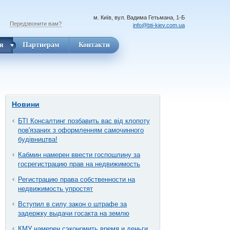
м. Київ, вул. Вадима Гетьмана, 1-Б
Передзвонити вам?
info@bti-kiev.com.ua
я
Партнерам
Контакти
Новини
БТІ Консалтинг позбавить вас від клопоту
пов'язаних з оформленням самочинного
будівництва!
Кабмин намерен ввести госпошлину за
госрегистрацию прав на недвижимость
Регистрацию права собственности на
недвижимость упростят
Вступил в силу закон о штрафе за
задержку выдачи госакта на землю
КМУ намерен сэкономить время и деньги