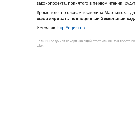
законопроекта, принятого в первом чтении, буду
Кроме того, по словам господина Мартынюка, дл
сформировать полноценный Земельный кад
Источник:
http://agent.ua
Если Вы получили исчерпывающий ответ или он Вам просто по
Like.