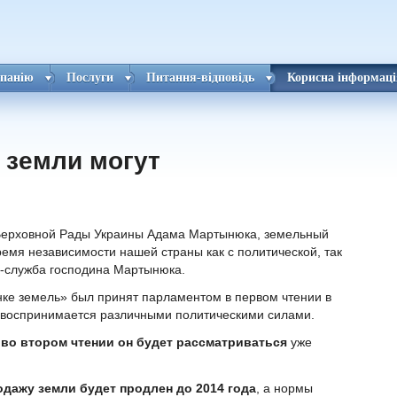
панію
Послуги
Питання-відповідь
Корисна інформаці
 земли могут
Верховной Рады Украины Адама Мартынюка, земельный
ремя независимости нашей страны как с политической, так
с-служба господина Мартынюка.
нке земель» был принят парламентом в первом чтении в
 воспринимается различными политическими силами.
о
во втором чтении он будет рассматриваться
уже
дажу земли будет продлен до 2014 года
, а нормы