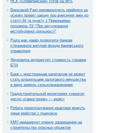
НСК «Олимпийский» готов на 96%
Верховній Раді рекомендують прийняти за
основу проект закону про внесення змін до
статті 34 та пункту 1 Прикінцевих
положень ЗУ "Про регулювання
містобудівної діяльності"
Рада має намір дозволити банкам
створювати житлові фонди банківського
управління
Януковича интересует стоимость справки
БТИ
Банк с иностранным капиталом не может
стать владельцем залогового имущества
в виде земель сельхозназначения
Градостроительный мониторинг сократит
число «самостроев» — юрист
Робити перепланування квартири можуть
лише майстри з ліцензією
КМУ инициирует отмену разрешения на
строительство опасных объектов