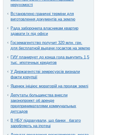
нерухомості
Встановлено граничні терміни для
виготовлення документів на землю
Рада заборонила власникам квартир
здавати їх під офіси
Госземагентство получит 320 млн. грн.
для бесплатной выдачи госактов на землю
ГИУ планирует до конца года выкупить 1,5
тыс. ипотечных кредитов
У Держагентстві земресурсів визнали
факти корупції
Яценюк ініціює мораторій на продаж землі
Депутаты большинства внесли
законопроект об аренде
предпринимателями коммунальных
детсадов
В НБУ підрахували, що банки багато
заробляють на іпотеці
Депутат предложил регистрировать место