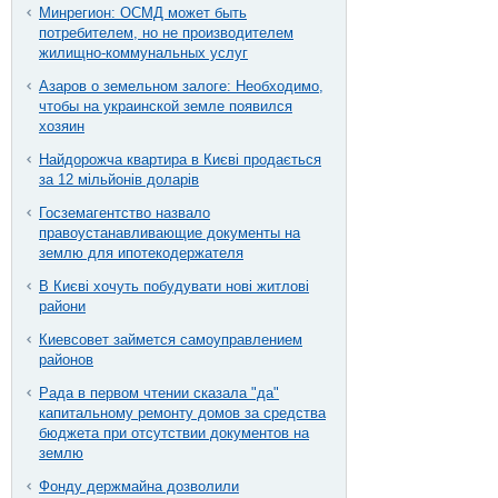
Минрегион: ОСМД может быть
потребителем, но не производителем
жилищно-коммунальных услуг
Азаров о земельном залоге: Необходимо,
чтобы на украинской земле появился
хозяин
Найдорожча квартира в Києві продається
за 12 мільйонів доларів
Госземагентство назвало
правоустанавливающие документы на
землю для ипотекодержателя
В Києві хочуть побудувати нові житлові
райони
Киевсовет займется самоуправлением
районов
Рада в первом чтении сказала "да"
капитальному ремонту домов за средства
бюджета при отсутствии документов на
землю
Фонду держмайна дозволили