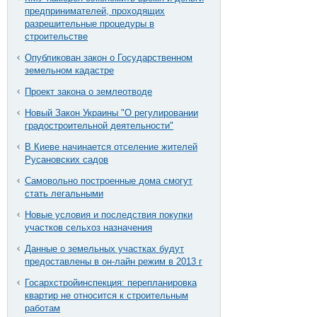
предпринимателей, проходящих
разрешительные процедуры в
строительстве
Опубликован закон о Государственном
земельном кадастре
Проект закона о землеотводе
Новый Закон Украины "О регулировании
градостроительной деятельности"
В Киеве начинается отселение жителей
Русановских садов
Самовольно построенные дома смогут
стать легальными
Новые условия и последствия покупки
участков сельхоз назначения
Данные о земельных участках будут
предоставлены в он-лайн режим в 2013 г
Госархстройинспекция: перепланировка
квартир не относится к строительным
работам