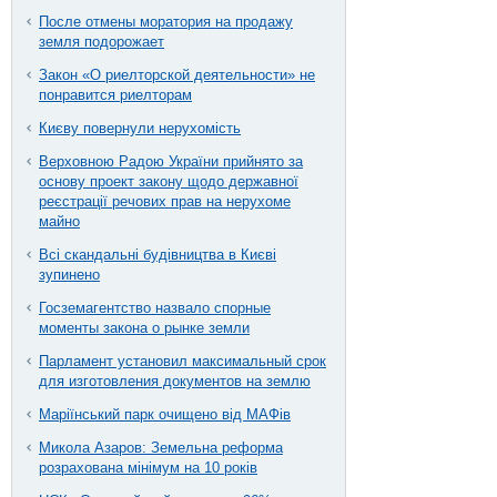
После отмены моратория на продажу
земля подорожает
Закон «О риелторской деятельности» не
понравится риелторам
Києву повернули нерухомість
Верховною Радою України прийнято за
основу проект закону щодо державної
реєстрації речових прав на нерухоме
майно
Всі скандальні будівництва в Києві
зупинено
Госземагентство назвало спорные
моменты закона о рынке земли
Парламент установил максимальный срок
для изготовления документов на землю
Маріїнський парк очищено від МАФів
Микола Азаров: Земельна реформа
розрахована мінімум на 10 років