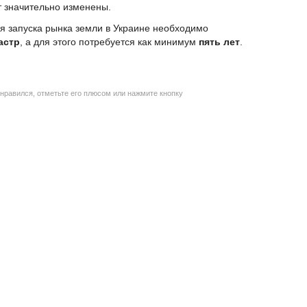
т значительно изменены.
я запуска рынка земли в Украине необходимо
астр
, а для этого потребуется как минимум
пять лет
.
нравился, отметьте его плюсом или нажмите кнопку