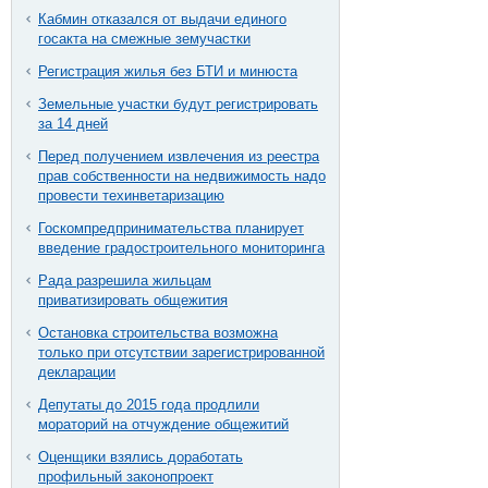
Кабмин отказался от выдачи единого
госакта на смежные земучастки
Регистрация жилья без БТИ и минюста
Земельные участки будут регистрировать
за 14 дней
Перед получением извлечения из реестра
прав собственности на недвижимость надо
провести техинветаризацию
Госкомпредпринимательства планирует
введение градостроительного мониторинга
Рада разрешила жильцам
приватизировать общежития
Остановка строительства возможна
только при отсутствии зарегистрированной
декларации
Депутаты до 2015 года продлили
мораторий на отчуждение общежитий
Оценщики взялись доработать
профильный законопроект