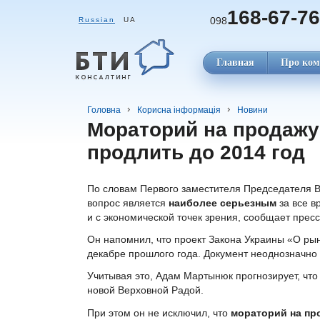
168-67-76
098
Russian
UA
Главная
Про ком
Головна
Корисна інформація
Новини
Мораторий на продажу
продлить до 2014 год
По словам Первого заместителя Председателя 
вопрос является
наиболее серьезным
за все в
и с экономической точек зрения, сообщает прес
Он напомнил, что проект Закона Украины «О ры
декабре прошлого года. Документ неоднозначно
Учитывая это, Адам Мартынюк прогнозирует, чт
новой Верховной Радой.
При этом он не исключил, что
мораторий на про