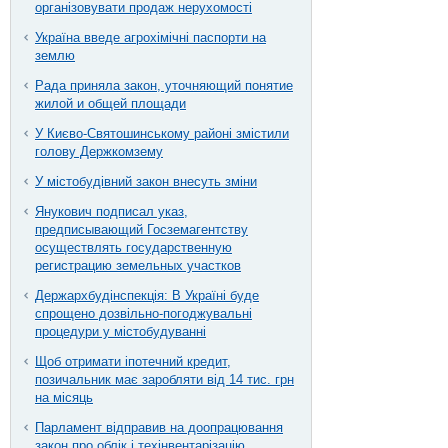
організовувати продаж нерухомості
Україна введе агрохімічні паспорти на
землю
Рада приняла закон, уточняющий понятие
жилой и общей площади
У Києво-Святошинському районі змістили
голову Держкомзему
У містобудівний закон внесуть зміни
Янукович подписал указ,
предписывающий Госземагентству
осуществлять государственную
регистрацию земельных участков
Держархбудінспекція: В Україні буде
спрощено дозвільно-погоджувальні
процедури у містобудуванні
Щоб отримати іпотечний кредит,
позичальник має заробляти від 14 тис. грн
на місяць
Парламент відправив на доопрацювання
закон про облік і техінвентарізацію