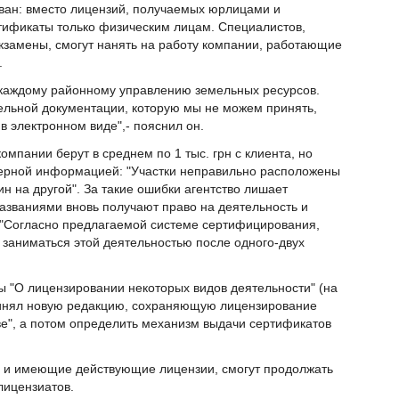
ван: вместо лицензий, получаемых юрлицами и
тификаты только физическим лицам. Специалистов,
замены, смогут нанять на работу компании, работающие
.
каждому районному управлению земельных ресурсов.
ельной документации, которую мы не можем принять,
 электронном виде",- пояснил он.
омпании берут в среднем по 1 тыс. грн с клиента, но
верной информацией: "Участки неправильно расположены
н на другой". За такие ошибки агентство лишает
азваниями вновь получают право на деятельность и
 "Согласно предлагаемой системе сертифицирования,
 заниматься этой деятельностью после одного-двух
ы "О лицензировании некоторых видов деятельности" (на
инял новую редакцию, сохраняющую лицензирование
ве", а потом определить механизм выдачи сертификатов
 и имеющие действующие лицензии, смогут продолжать
ицензиатов.