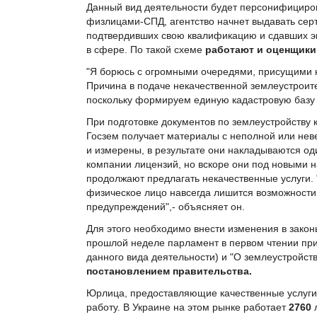
Данный вид деятельности будет персонифициро
физлицами-СПД, агентство начнет выдавать сер
подтвердивших свою квалификацию и сдавших эк
в сфере. По такой схеме
работают и оценщики
"Я борюсь с огромными очередями, присущими 
Причина в подаче некачественной землеустроит
поскольку формируем единую кадастровую базу в
При подготовке документов по землеустройству к
Госзем получает материалы с неполной или не
и измерены, в результате они накладываются оди
компании лицензий, но вскоре они под новыми н
продолжают предлагать некачественные услуги.
физическое лицо навсегда лишится возможности
предупреждений",- объясняет он.
Для этого необходимо внести изменения в закон
прошлой неделе парламент в первом чтении пр
данного вида деятельности) и "О землеустройст
постановлением правительства.
Юрлица, предоставляющие качественные услуги
работу. В Украине на этом рынке работает
2760
л