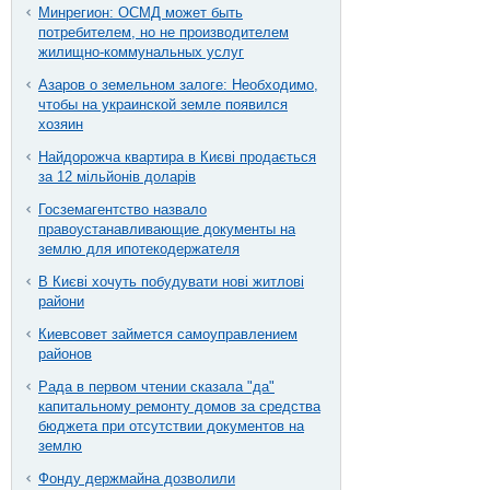
Минрегион: ОСМД может быть
потребителем, но не производителем
жилищно-коммунальных услуг
Азаров о земельном залоге: Необходимо,
чтобы на украинской земле появился
хозяин
Найдорожча квартира в Києві продається
за 12 мільйонів доларів
Госземагентство назвало
правоустанавливающие документы на
землю для ипотекодержателя
В Києві хочуть побудувати нові житлові
райони
Киевсовет займется самоуправлением
районов
Рада в первом чтении сказала "да"
капитальному ремонту домов за средства
бюджета при отсутствии документов на
землю
Фонду держмайна дозволили