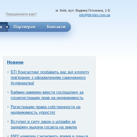
м. Київ, вул. Вадима Гетьмана, 1-Б
Передзвонити вам?
info@bti-kiev.com.ua
я
Партнерам
Контакти
Новини
БТІ Консалтинг позбавить вас від клопоту
пов'язаних з оформленням самочинного
будівництва!
Кабмин намерен ввести госпошлину за
госрегистрацию прав на недвижимость
Регистрацию права собственности на
недвижимость упростят
Вступил в силу закон о штрафе за
задержку выдачи госакта на землю
КМУ намерен сэкономить время и деньги