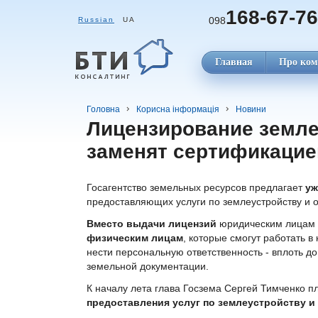
168-67-76
098
Russian
UA
Главная
Про ком
Головна
Корисна інформація
Новини
Лицензирование земле
заменят сертификацие
Госагентство земельных ресурсов предлагает
уж
предоставляющих услуги по землеустройству и 
Вместо выдачи лицензий
юридическим лицам Г
физическим лицам
, которые смогут работать 
нести персональную ответственность - вплоть д
земельной документации.
К началу лета глава Госзема Сергей Тимченко п
предоставления услуг по землеустройству и