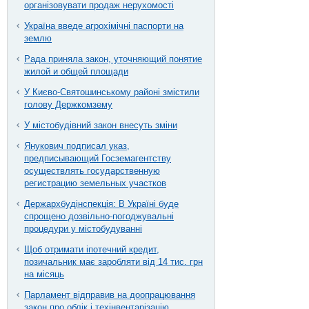
організовувати продаж нерухомості
Україна введе агрохімічні паспорти на
землю
Рада приняла закон, уточняющий понятие
жилой и общей площади
У Києво-Святошинському районі змістили
голову Держкомзему
У містобудівний закон внесуть зміни
Янукович подписал указ,
предписывающий Госземагентству
осуществлять государственную
регистрацию земельных участков
Держархбудінспекція: В Україні буде
спрощено дозвільно-погоджувальні
процедури у містобудуванні
Щоб отримати іпотечний кредит,
позичальник має заробляти від 14 тис. грн
на місяць
Парламент відправив на доопрацювання
закон про облік і техінвентарізацію