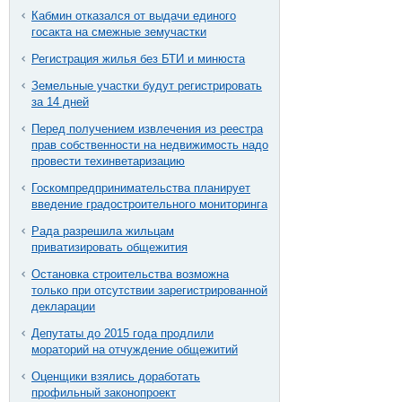
Кабмин отказался от выдачи единого
госакта на смежные земучастки
Регистрация жилья без БТИ и минюста
Земельные участки будут регистрировать
за 14 дней
Перед получением извлечения из реестра
прав собственности на недвижимость надо
провести техинветаризацию
Госкомпредпринимательства планирует
введение градостроительного мониторинга
Рада разрешила жильцам
приватизировать общежития
Остановка строительства возможна
только при отсутствии зарегистрированной
декларации
Депутаты до 2015 года продлили
мораторий на отчуждение общежитий
Оценщики взялись доработать
профильный законопроект