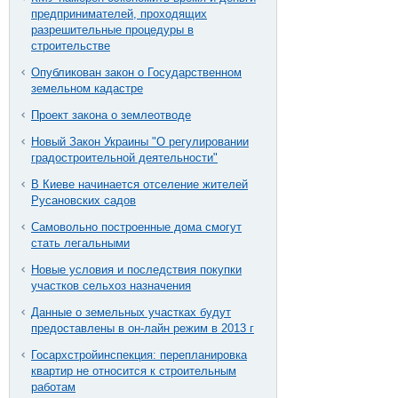
предпринимателей, проходящих
разрешительные процедуры в
строительстве
Опубликован закон о Государственном
земельном кадастре
Проект закона о землеотводе
Новый Закон Украины "О регулировании
градостроительной деятельности"
В Киеве начинается отселение жителей
Русановских садов
Самовольно построенные дома смогут
стать легальными
Новые условия и последствия покупки
участков сельхоз назначения
Данные о земельных участках будут
предоставлены в он-лайн режим в 2013 г
Госархстройинспекция: перепланировка
квартир не относится к строительным
работам