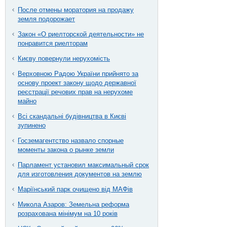
После отмены моратория на продажу
земля подорожает
Закон «О риелторской деятельности» не
понравится риелторам
Києву повернули нерухомість
Верховною Радою України прийнято за
основу проект закону щодо державної
реєстрації речових прав на нерухоме
майно
Всі скандальні будівництва в Києві
зупинено
Госземагентство назвало спорные
моменты закона о рынке земли
Парламент установил максимальный срок
для изготовления документов на землю
Маріїнський парк очищено від МАФів
Микола Азаров: Земельна реформа
розрахована мінімум на 10 років