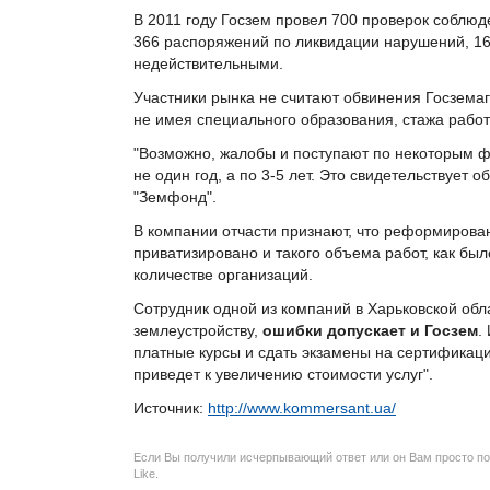
В 2011 году Госзем провел 700 проверок соблюд
366 распоряжений по ликвидации нарушений, 16
недействительными.
Участники рынка не считают обвинения Госзема
не имея специального образования, стажа работ
"Возможно, жалобы и поступают по некоторым ф
не один год, а по 3-5 лет. Это свидетельствует о
"Земфонд".
В компании отчасти признают, что реформирова
приватизировано и такого объема работ, как был
количестве организаций.
Сотрудник одной из компаний в Харьковской обла
землеустройству,
ошибки допускает и Госзем
.
платные курсы и сдать экзамены на сертификацию
приведет к увеличению стоимости услуг".
Источник:
http://www.kommersant.ua/
Если Вы получили исчерпывающий ответ или он Вам просто по
Like.