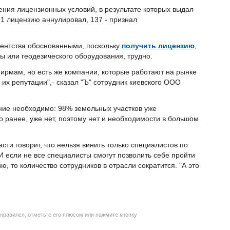
ения лицензионных условий, в результате которых выдал
1 лицензию аннулировал, 137 - признал
гентства обоснованными, поскольку
получить лицензию
,
ы или геодезического оборудования, трудно.
ирмам, но есть же компании, которые работают на рынке
б их репутации",- сказал "Ъ" сотрудник киевского ООО
ние необходимо: 98% земельных участков уже
о ранее, уже нет, поэтому нет и необходимости в большом
сти говорит, что нельзя винить только специалистов по
 И если не все специалисты смогут позволить себе пройти
, то количество сотрудников в отрасли сократится. "А это
нравился, отметьте его плюсом или нажмите кнопку