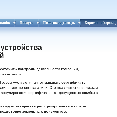
панію
Послуги
Питання-відповідь
Корисна інформаці
устройства
й
есточить контроль
деятельности компаний,
оценке земли.
осзем уже к лету начнет выдавать
сертификаты
в компаниях по оценке земли. Это позволит специалистам
о аннулирования сертификата - за допущенные ошибки в
ланирует
завершить реформирование в сфере
 подготовке земельных документов.