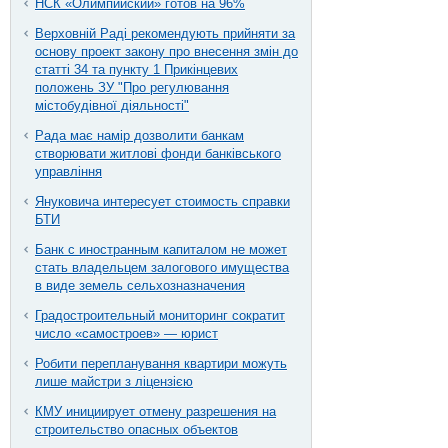
НСК «Олимпийский» готов на 96%
Верховній Раді рекомендують прийняти за
основу проект закону про внесення змін до
статті 34 та пункту 1 Прикінцевих
положень ЗУ "Про регулювання
містобудівної діяльності"
Рада має намір дозволити банкам
створювати житлові фонди банківського
управління
Януковича интересует стоимость справки
БТИ
Банк с иностранным капиталом не может
стать владельцем залогового имущества
в виде земель сельхозназначения
Градостроительный мониторинг сократит
число «самостроев» — юрист
Робити перепланування квартири можуть
лише майстри з ліцензією
КМУ инициирует отмену разрешения на
строительство опасных объектов