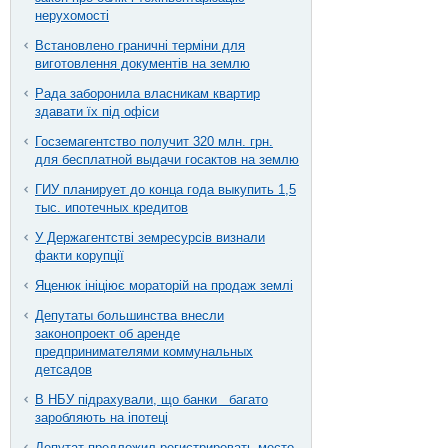
нерухомості
Встановлено граничні терміни для
виготовлення документів на землю
Рада заборонила власникам квартир
здавати їх під офіси
Госземагентство получит 320 млн. грн.
для бесплатной выдачи госактов на землю
ГИУ планирует до конца года выкупить 1,5
тыс. ипотечных кредитов
У Держагентстві земресурсів визнали
факти корупції
Яценюк ініціює мораторій на продаж землі
Депутаты большинства внесли
законопроект об аренде
предпринимателями коммунальных
детсадов
В НБУ підрахували, що банки багато
заробляють на іпотеці
Депутат предложил регистрировать место