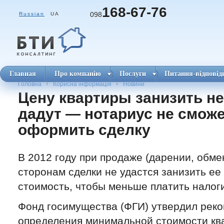
168-67-76
098
Russian
UA
Главная
Про компанію
Послуги
Питання-відповід
Головна
Корисна інформація
Новини
Цену квартиры занизить не
дадут — нотариус не смож
оформить сделку
В 2012 году при продаже (дарении, обм
сторонам сделки не удастся занизить е
стоимость, чтобы меньше платить налоги
Фонд госимущества (ФГИ) утвердил рек
определения минимальной стоимости кв