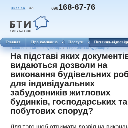
168-67-76
098
Russian
UA
Главная
Про компанію
Послуги
Питання-відповід
Головна
Питання-відповідь
Оформлення будівництва
На підставі яких документі
видаються дозволи на
виконання будівельних роб
для індивідуальних
забудовників житлових
будинків, господарських та
побутових споруд?
Для того щоб отримати дозвіл на викона