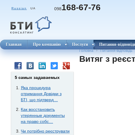
168-67-76
098
Russian
UA
Главная
Про компанію
Послуги
Питання-відповід
Головна
Питання-відповідь
Витяг з реєс
5 самых задаваемых
Яка процедура
отримання Довідки з
БТІ, що підтверд…
Как восстановить
утерянные документы
на право собс…
Чи потрібно реєструвати