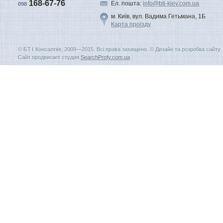
168-67-76
Ел. пошта:
info@bti-kiev.com.ua
098
м. Київ, вул. Вадима Гетьмана, 1Б
Карта проїзду
©
БТI
Консалтiнг, 2009—2015. Всі права захищено. © Дизайн та розробка сайт
Сайт продвигает студия
SearchProfy.com.ua