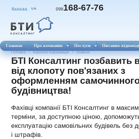
168-67-76
098
Russian
UA
Главная
Про компанію
Послуги
Питання-відповід
Головна
Корисна інформація
Новини
БТІ Консалтинг позбавить 
від клопоту пов'язаних з
оформленням самочинног
будівництва!
Фахівці компанії БТІ Консалтинг в максим
терміни, за доступною ціною, допоможут
експлуатацію самовільних будівель без д
і штрафів.