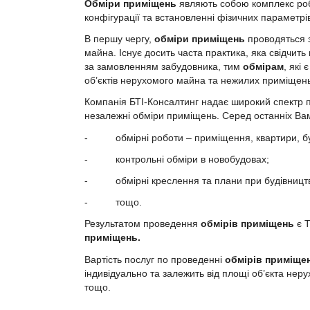
Обміри приміщень
являють собою комплекс робі
конфігурації та встановленні фізичних параметрів
В першу чергу,
обміри приміщень
проводяться з
майна. Існує досить часта практика, яка свідчить
за замовленням забудовника, тим
обмірам
, які
об’єктів нерухомого майна та нежилих приміщень
Компанія БТІ-Консалтинг надає широкий спектр по
незалежні обміри приміщень. Серед останніх Вам
- обмірні роботи – приміщення, квартири, буди
- контрольні обміри в новобудовах;
- обмірні креслення та плани при будівництві 
- тощо.
Результатом проведення
обмірів приміщень
є Т
приміщень.
Вартість послуг по проведенні
обмірів приміще
індивідуально та залежить від площі об’єкта нер
тощо.