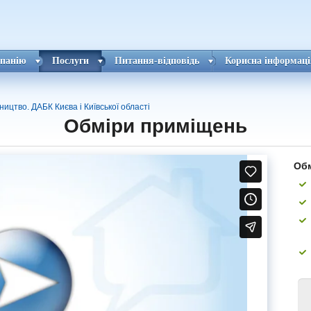
панію
Послуги
Питання-відповідь
Корисна інформаці
ицтво. ДАБК Києва і Київської області
Обміри приміщень
Обм