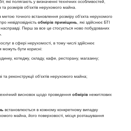
т, які полягають у визначенні технічних особливостей,
 та розмірів об’єктів нерухомого майна.
 метою точного встановлення розміру об’єкта нерухомого
 про невідповідність
обмірів приміщень
, які здійснює БТІ
 є насправді. Перш за все це стосується ново побудованих
.
слуг в сфері нерухомості, в тому числі здійснює
 можуть бути корисні:
нку, котеджу, складу, кафе, ресторану, магазину;
та реконструкції об’єктів нерухомого майна;
ехнічний висновок щодо проведення
обмірів
нежитлових
нь
встановлюється в кожному конкретному випадку
ухомого майна, його поверховості, місця розташування