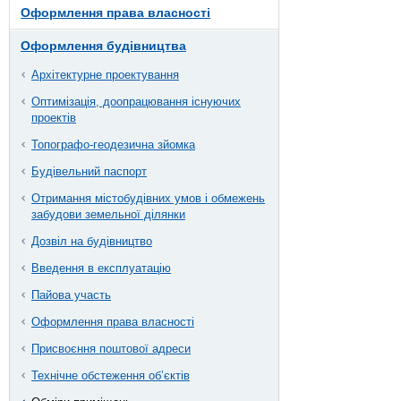
Оформлення права власності
Оформлення будівництва
Архітектурне проектування
Оптимізація, доопрацювання існуючих
проектів
Топографо-геодезична зйомка
Будівельний паспорт
Отримання містобудівних умов і обмежень
забудови земельної ділянки
Дозвіл на будівництво
Введення в експлуатацію
Пайова участь
Оформлення права власності
Присвоєння поштової адреси
Технічне обстеження об’єктів