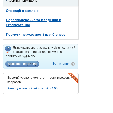
Обміри приміщень
Операції з землею
Перепланування та введення в
експлуатацію
Послуги нерухомості для бізнесу
Як приватизувати земельну ділянку, на якій
розташовано гараж або побудовано
приватний будинок?
Всі питання
Дізнатись відповіді
“
Высокий уровень компетентности в решении
вопросов...
Анна Ереденко, Carlo Pazollini LTD