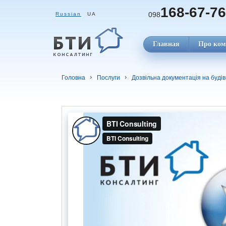
168-67-76
098
Russian
UA
Главная
Про ком
Головна
Послуги
Дозвільна документація на будівн