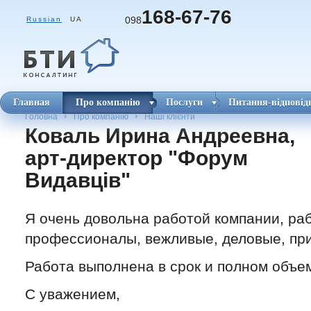
168-67-76
098
Russian
UA
Главная
Про компанію
Послуги
Питання-відповід
Головна
Про компанію
Наші клієнти
Коваль Ирина Андреевна,
арт-директор "Форум
Видавців"
Я очень довольна работой компании, ра
профессионалы, вежливые, деловые, пр
Работа выполнена в срок и полном объе
С уважением,